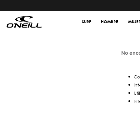
SURF
HOMBRE
MUJE
No enco
Co
Int
Ut
In