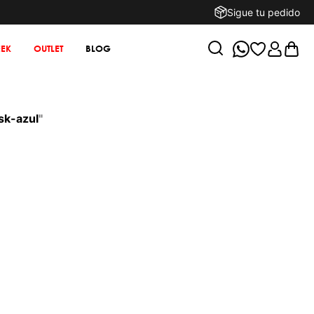
Sigue tu pedido
EK
OUTLET
BLOG
sk-azul
"