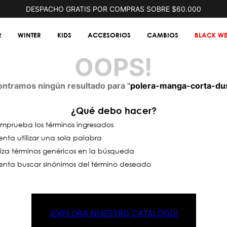
DESPACHO GRATIS POR COMPRAS SOBRE $60.000
R
WINTER
KIDS
ACCESORIOS
CAMBIOS
BLACK WE
OOPS!
ntramos ningún resultado para "
polera-manga-corta-du
¿Qué debo hacer?
mprueba los términos ingresados
enta utilizar una sola palabra
iliza términos genéricos en la búsqueda
tenta buscar sinónimos del término deseado
¡EXPLORA NUESTRO CATÁLOGO!