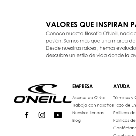
VALORES QUE INSPIRAN 
Conoce nuestra filosofía O'Neill, nacid
pasión. Somos más que una marca de r
Desde nuestras raíces , hemos evoluc
descubre un estilo de vida donde la a
EMPRESA
AYUDA
Acerca de O'Neill
Términos y
Trabaja con nosotros
Plazo de En
Nuestras tiendas
Políticas d
Blog
Políticas d
Contáctan
Cambios y 