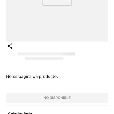
Intenta buscar sinónimos del término deseado
¡EXPLORA NUESTRO CATÁLOGO!
VALORES QUE INSPIRAN
PARA UNA VIDA AUTÉNTICA
Conoce nuestra filosofía O'Neill, nacida del
amor por el surf y la naturaleza. Inspiramos
a vivir la vida al máximo con autenticidad
y pasión. Somos más que una marca de
ropa; somos una comunidad que valora la
innovación, la juventud y la protección del
planeta. Desde nuestras raíces , hemos
evolucionado para ofrecerte productos