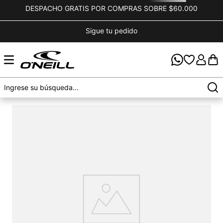
DESPACHO GRATIS POR COMPRAS SOBRE $60.000
Sigue tu pedido
OOPS!
No encontramos ningún resultado para "
polera-
manga-corta-dusk-ii-naranjo-claro
"
¿Qué debo hacer?
Comprueba los términos ingresados
Intenta utilizar una sola palabra
Utiliza términos genéricos en la búsqueda