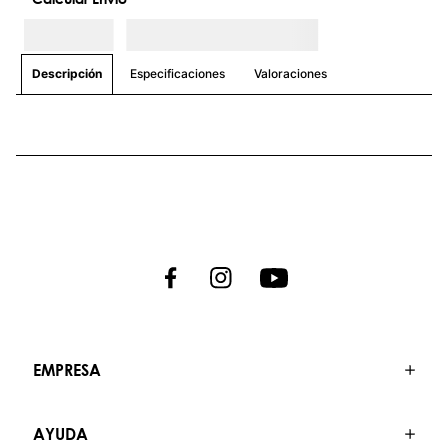
que te acompañarán en cada desafío.
Únete a nosotros y descubre un estilo de
vida donde la aventura nunca termina.
EMPRESA
AYUDA