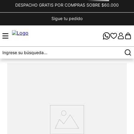
DESPACHO GRATIS POR COMPRAS SOBRE $60.000
Sigue tu pedido
OOPS!
No encontramos ningún resultado para "
polera-
manga-corta-dusk-verde-oscuro
"
¿Qué debo hacer?
Comprueba los términos ingresados
Intenta utilizar una sola palabra
Utiliza términos genéricos en la búsqueda