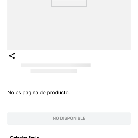
Intenta buscar sinónimos del término deseado
¡EXPLORA NUESTRO CATÁLOGO!
VALORES QUE INSPIRAN
PARA UNA VIDA AUTÉNTICA
Conoce nuestra filosofía O'Neill, nacida del
amor por el surf y la naturaleza. Inspiramos
a vivir la vida al máximo con autenticidad
y pasión. Somos más que una marca de
ropa; somos una comunidad que valora la
innovación, la juventud y la protección del
planeta. Desde nuestras raíces , hemos
evolucionado para ofrecerte productos