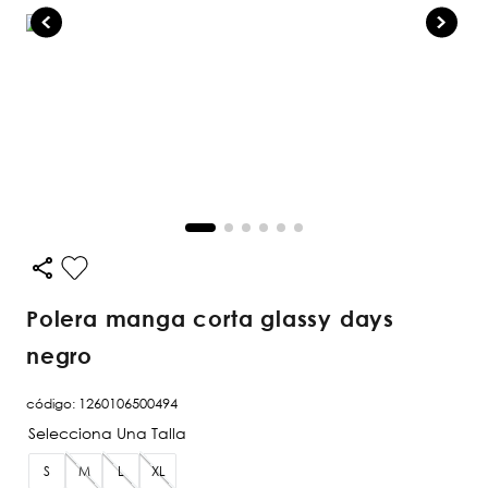
polera manga corta glassy days
negro
código
:
1260106500494
S
M
L
XL