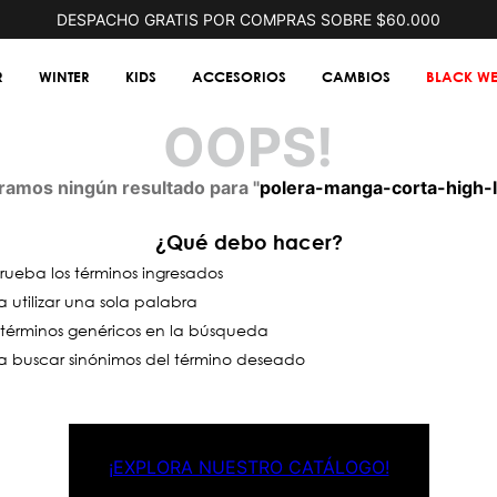
DESPACHO GRATIS POR COMPRAS SOBRE $60.000
R
WINTER
KIDS
ACCESORIOS
CAMBIOS
BLACK WE
OOPS!
amos ningún resultado para "
polera-manga-corta-high-
¿Qué debo hacer?
ueba los términos ingresados
a utilizar una sola palabra
a términos genéricos en la búsqueda
a buscar sinónimos del término deseado
¡EXPLORA NUESTRO CATÁLOGO!