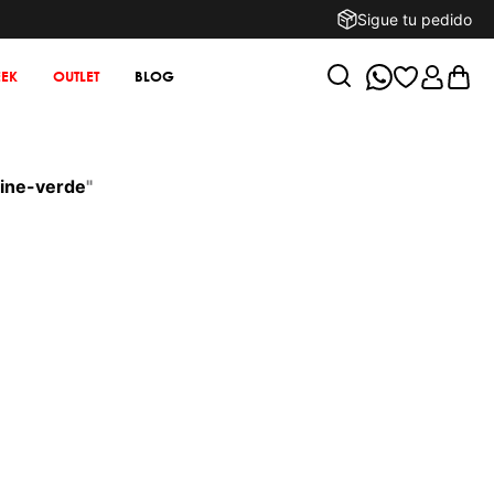
Sigue tu pedido
EK
OUTLET
BLOG
line-verde
"