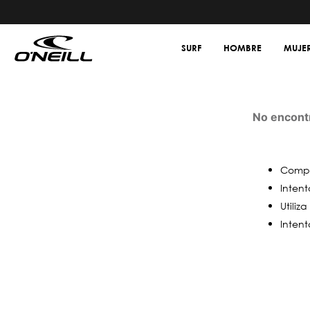
SURF
HOMBRE
MUJE
No encontr
Compr
Intent
Utiliz
Intent