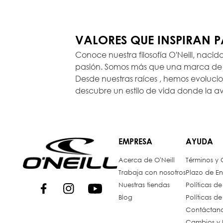
VALORES QUE INSPIRAN 
Conoce nuestra filosofía O'Neill, nacid
pasión. Somos más que una marca de r
Desde nuestras raíces , hemos evoluc
descubre un estilo de vida donde la a
EMPRESA
AYUDA
Acerca de O'Neill
Términos y
Trabaja con nosotros
Plazo de En
Nuestras tiendas
Políticas d
Blog
Políticas d
Contáctan
Cambios y 