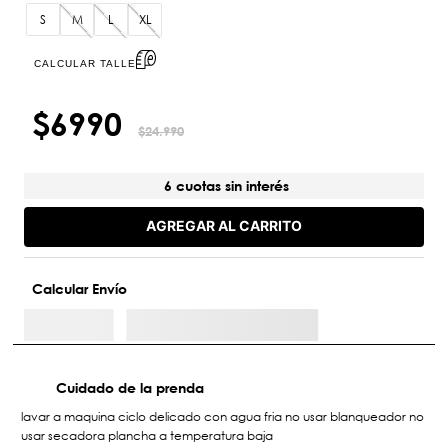
S
M
L
XL
CALCULAR TALLE
$
6990
$
24
.
990
6 cuotas sin interés
AGREGAR AL CARRITO
Calcular Envío
Cuidado de la prenda
lavar a maquina ciclo delicado con agua fria no usar blanqueador no
usar secadora plancha a temperatura baja