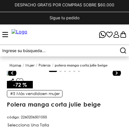
DESPACHO GRATIS POR COMPRAS SOBRE $60.000
Sigue tu pedido
mujer
poleras
polera manga corta julie beige
-
72 %
#5
Más vendido
en
mujer
polera manga corta julie beige
código
:
2260206501055