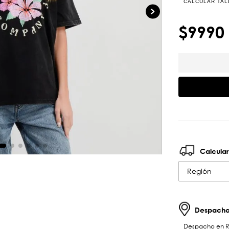
CALCULAR TAL
$
9990
Calcular
Región
Despachos
Despacho en RM 