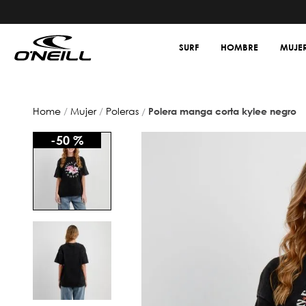
SURF
HOMBRE
MUJE
mujer
poleras
polera manga corta kylee negro
-
50 %