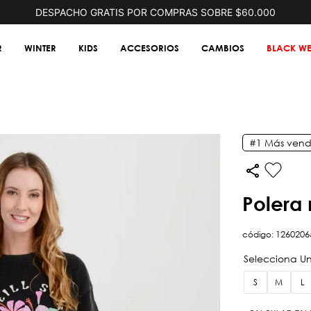
DESPACHO GRATIS POR COMPRAS SOBRE $60.000
R
WINTER
KIDS
ACCESORIOS
CAMBIOS
BLACK WE
#1
Más vend
poler
código
:
1260206
S
M
L