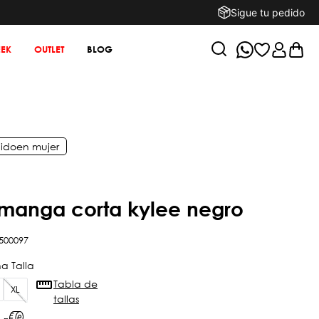
Sigue tu pedido
EK
OUTLET
BLOG
ido
en
mujer
a manga corta kylee negro
500097
Tabla de
XL
tallas