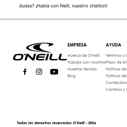
dudas? ¡Habla con Neill, nuestro chatbot!
EMPRESA
AYUDA
Acerca de O'Neill
Términos y
Trabaja con nosotros
Plazo de En
Nuestras tiendas
Políticas d
Blog
Políticas d
Contáctan
Cambios y 
Todos los derechos reservados O'Neill - 2026