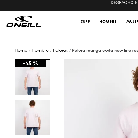
DESPACHO E
EN 72 HRS HÁBILES EN TODAS LAS REGIONES
SURF
HOMBRE
MUJE
hombre
poleras
polera manga corta new line ro
-
65 %