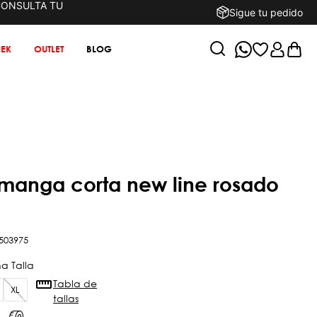
CONSULTA TU
Sigue tu pedido
EK
OUTLET
BLOG
503975
Tabla de
XL
tallas