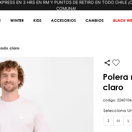
XPRESS EN 3 HRS EN RM Y PUNTOS DE RETIRO EN TODO CHILE ¡
COMUNA!
R
WINTER
KIDS
ACCESORIOS
CAMBIOS
BLACK WE
sado claro
polera manga corta new line rosado
claro
2260106
código
:
S
M
L