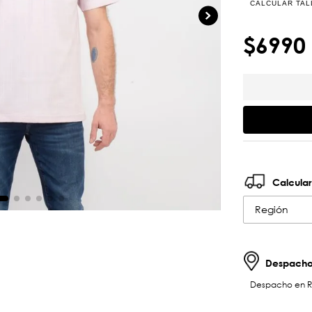
CALCULAR TAL
$
6990
Calcular
Región
Despachos
Despacho en RM 