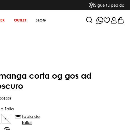
Sigue tu pedido
EK
OUTLET
BLOG
oscuro
501859
Tabla de
XL
tallas