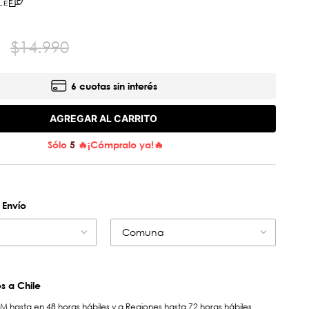
LE
$
14
.
990
6 cuotas sin interés
AGREGAR AL CARRITO
Sólo
5
🔥¡Cómpralo ya!🔥
 Envío
Comuna
 a Chile
hasta en 48 horas hábiles y a Regiones hasta 72 horas hábiles.