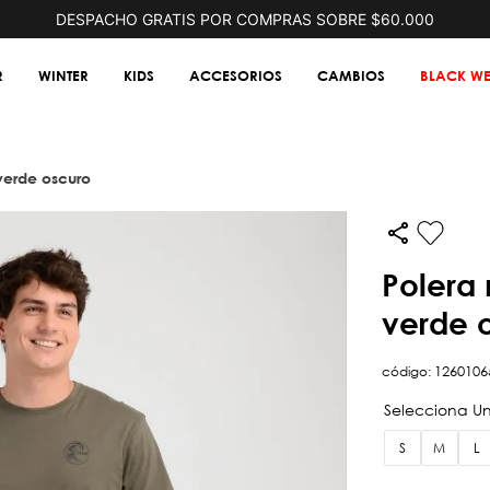
DESPACHO GRATIS POR COMPRAS SOBRE $60.000
R
WINTER
KIDS
ACCESORIOS
CAMBIOS
BLACK WE
verde oscuro
polera manga corta og gos ad
verde 
código
:
1260106
S
M
L