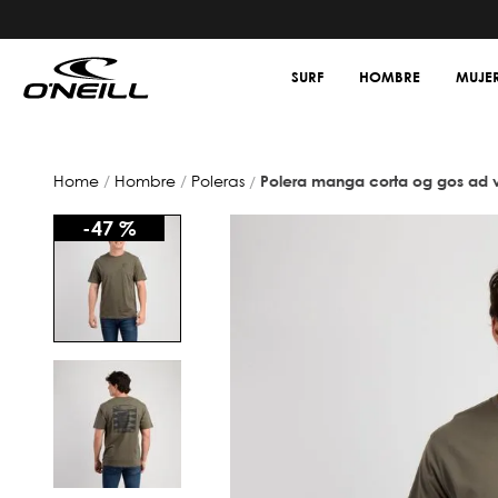
SURF
HOMBRE
MUJE
hombre
poleras
polera manga corta og gos ad 
-
47 %