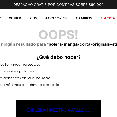
DESPACHO GRATIS POR COMPRAS SOBRE $60.000
R
WINTER
KIDS
ACCESORIOS
CAMBIOS
BLACK WE
OOPS!
ningún resultado para "
polera-manga-corta-originals-st
¿Qué debo hacer?
s términos ingresados
zar una sola palabra
nos genéricos en la búsqueda
ar sinónimos del término deseado
¡EXPLORA NUESTRO CATÁLOGO!