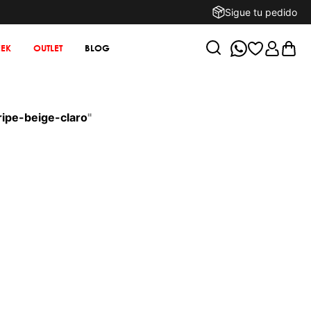
Sigue tu pedido
EK
OUTLET
BLOG
ripe-beige-claro
"