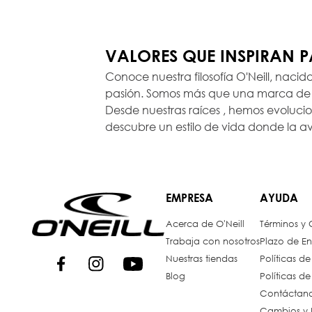
VALORES QUE INSPIRAN 
Conoce nuestra filosofía O'Neill, nacid
pasión. Somos más que una marca de r
Desde nuestras raíces , hemos evoluc
descubre un estilo de vida donde la a
EMPRESA
AYUDA
Acerca de O'Neill
Términos y
Trabaja con nosotros
Plazo de En
Nuestras tiendas
Políticas d
Blog
Políticas d
Contáctan
Cambios y 