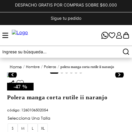
DESPACHO GRATIS POR COMPRAS SOBRE $60.000
Sigue tu pedido
hombre
poleras
polera manga corta rutile ii naranjo
-
47 %
polera manga corta rutile ii naranjo
código
:
1260106502054
S
M
L
XL