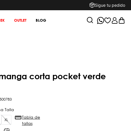
Sigue tu pedido
EK
OUTLET
BLOG
500783
Tabla de
XL
tallas