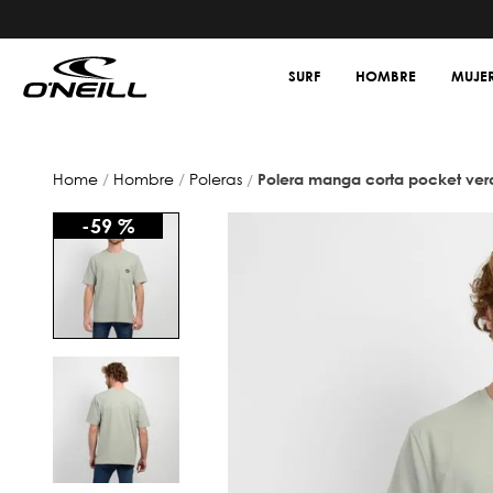
SURF
HOMBRE
MUJE
hombre
poleras
polera manga corta pocket ver
-
59 %