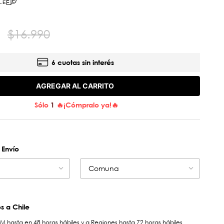
LE
$
16
.
990
6 cuotas sin interés
AGREGAR AL CARRITO
Sólo
1
🔥¡Cómpralo ya!🔥
 Envío
Comuna
 a Chile
hasta en 48 horas hábiles y a Regiones hasta 72 horas hábiles.