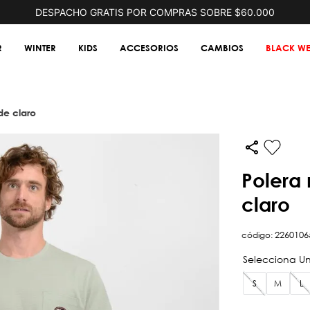
DESPACHO GRATIS POR COMPRAS SOBRE $60.000
R
WINTER
KIDS
ACCESORIOS
CAMBIOS
BLACK WE
de claro
polera manga corta pocket verde
claro
código
:
2260106
S
M
L