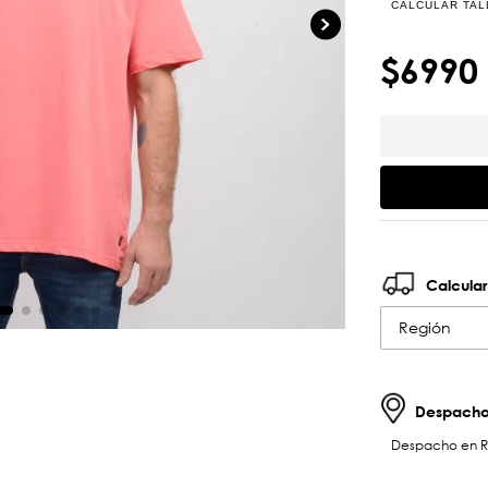
CALCULAR TAL
$
6990
Calcular
Región
Despachos
Despacho en RM 