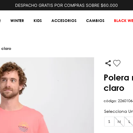
DESPACHO GRATIS POR COMPRAS SOBRE $60.000
R
WINTER
KIDS
ACCESORIOS
CAMBIOS
BLACK WE
 claro
polera manga corta sun naranjo
claro
código
:
2260106
S
M
L