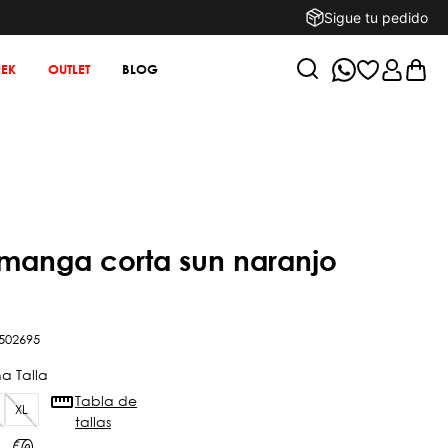
Sigue tu pedido
EK
OUTLET
BLOG
502695
Tabla de
XL
tallas