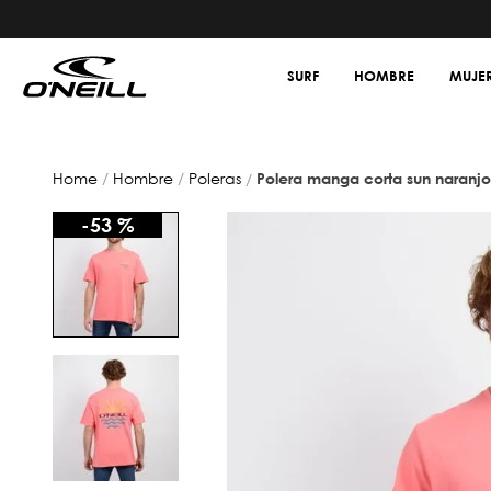
SURF
HOMBRE
MUJE
hombre
poleras
polera manga corta sun naranjo
-
53 %