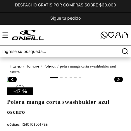
DESPACHO GRATIS POR COMPRAS SOBRE $60.000
Sigue tu pedido
hombre
poleras
polera manga corta swashbukler azul
oscuro
-
47 %
polera manga corta swashbukler azul
oscuro
código
:
1260106501736