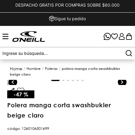
DESPACHO GRATIS POR COMPRAS SOBRE $60.000
Sigue tu pedido
hombre
poleras
polera manga corta swashbukler
beige claro
-
47 %
polera manga corta swashbukler
beige claro
código
:
1260106501699