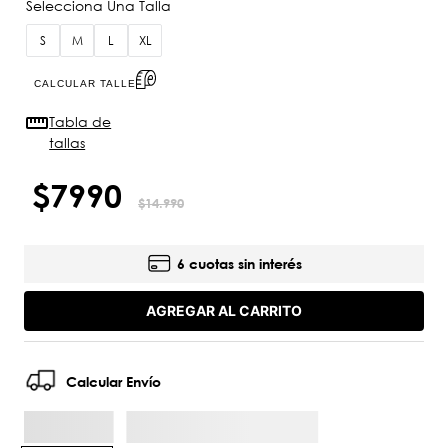
S
M
L
XL
CALCULAR TALLE
Tabla de
tallas
$
7990
$
14
.
990
6 cuotas sin interés
AGREGAR AL CARRITO
Calcular Envío