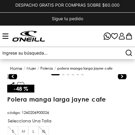
DESPACHO GRATIS POR COMPRAS SOBRE $60.000
Sigue tu pedido
mujer
poleras
polera manga larga jayne cafe
-
48 %
polera manga larga jayne cafe
código
:
1260206900026
S
M
L
XL