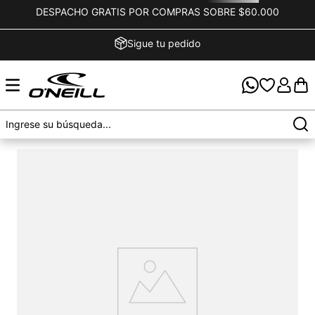
DESPACHO GRATIS POR COMPRAS SOBRE $60.000
Sigue tu pedido
OOPS!
No encontramos ningún resultado para "
polera-
manga-larga-og-parallel-lines-negro
"
¿Qué debo hacer?
Comprueba los términos ingresados
Intenta utilizar una sola palabra
Utiliza términos genéricos en la búsqueda