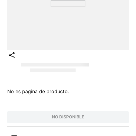
Intenta buscar sinónimos del término deseado
¡EXPLORA NUESTRO CATÁLOGO!
VALORES QUE INSPIRAN
PARA UNA VIDA AUTÉNTICA
Conoce nuestra filosofía O'Neill, nacida del
amor por el surf y la naturaleza. Inspiramos
a vivir la vida al máximo con autenticidad
y pasión. Somos más que una marca de
ropa; somos una comunidad que valora la
innovación, la juventud y la protección del
planeta. Desde nuestras raíces , hemos
evolucionado para ofrecerte productos