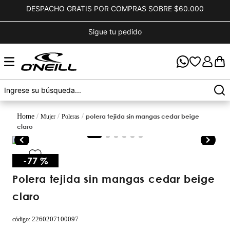
DESPACHO GRATIS POR COMPRAS SOBRE $60.000
Sigue tu pedido
polera tejida sin mangas cedar beige
mujer
poleras
claro
-
77 %
polera tejida sin mangas cedar beige
claro
2260207100097
código
: