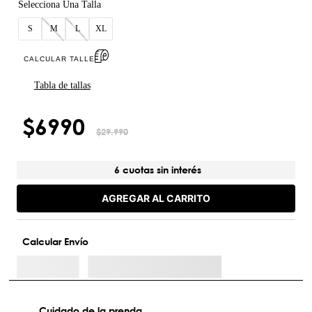
S
M
L
XL
CALCULAR TALLE
Tabla de tallas
$
6990
$
29
.
990
6 cuotas sin interés
AGREGAR AL CARRITO
Calcular Envío
Cuidado de la prenda