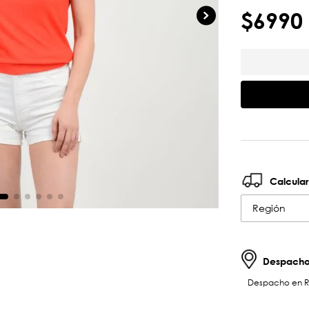
$
6990
Calcular
Región
Despachos
Despacho en RM 