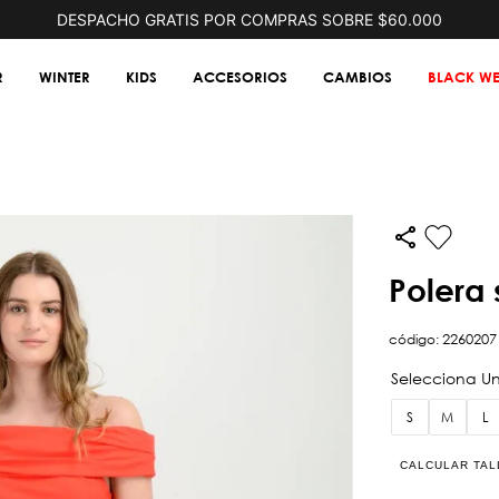
DESPACHO GRATIS POR COMPRAS SOBRE $60.000
R
WINTER
KIDS
ACCESORIOS
CAMBIOS
BLACK WE
polera
código
:
2260207
S
M
L
CALCULAR TAL