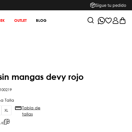
Sigue tu pedido
EK
OUTLET
BLOG
 sin mangas devy rojo
100219
Tabla de
XL
tallas
LE