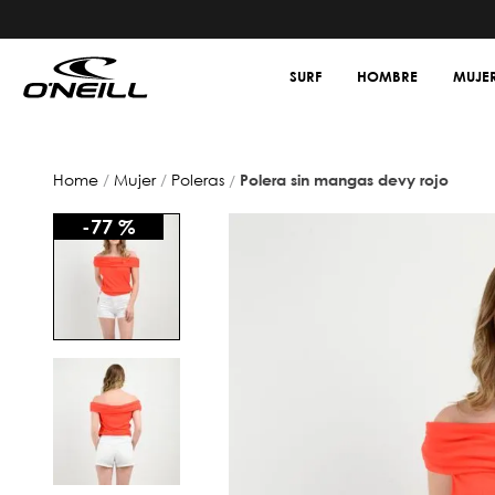
SURF
HOMBRE
MUJE
mujer
poleras
polera sin mangas devy rojo
-
77 %