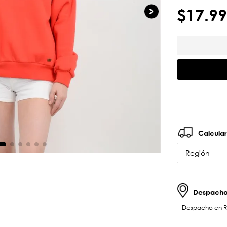
$
17
.
99
Calcular
Región
Despachos
Despacho en RM 