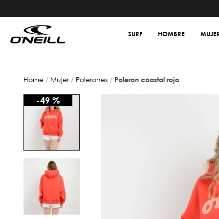
SURF
HOMBRE
MUJE
mujer
polerones
poleron coastal rojo
-
49 %