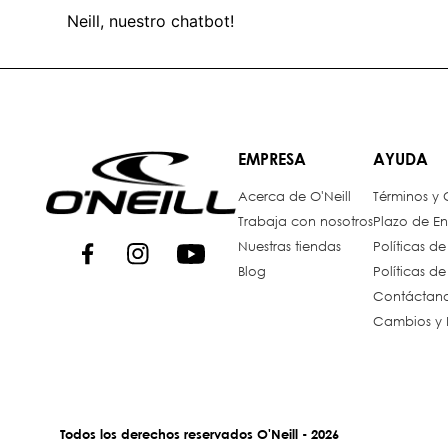
Neill, nuestro chatbot!
EMPRESA
AYUDA
Acerca de O'Neill
Términos y
Trabaja con nosotros
Plazo de En
Nuestras tiendas
Políticas d
Blog
Políticas d
Contáctan
Cambios y 
Todos los derechos reservados O'Neill - 2026