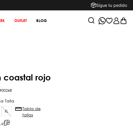
Sigue tu pedido
EK
OUTLET
BLOG
n coastal rojo
900268
Tabla de
XL
tallas
LE