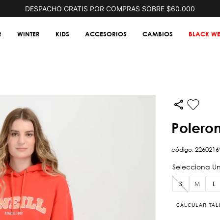
DESPACHO GRATIS POR COMPRAS SOBRE $60.000
R
WINTER
KIDS
ACCESORIOS
CAMBIOS
BLACK WE
polero
código
:
2260216
S
M
L
CALCULAR TAL