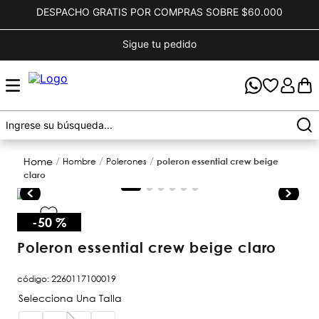
DESPACHO GRATIS POR COMPRAS SOBRE $60.000
Sigue tu pedido
hombre
polerones
poleron essential crew beige
claro
-
50 %
poleron essential crew beige claro
código
:
2260117100019