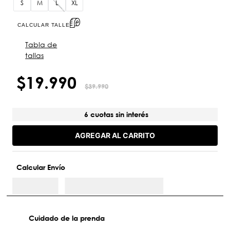
S
M
L
XL
CALCULAR TALLE
Tabla de
tallas
$
19
.
990
$
39
.
990
6 cuotas sin interés
AGREGAR AL CARRITO
Calcular Envío
Cuidado de la prenda