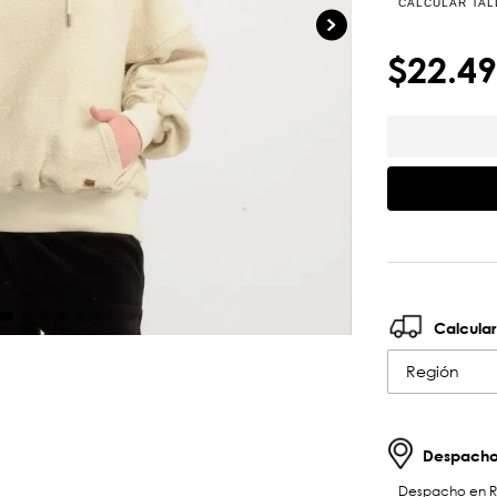
CALCULAR TAL
$
22
.
49
Calcular
Región
Despachos
Despacho en RM 