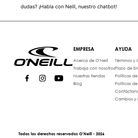
dudas? ¡Habla con Neill, nuestro chatbot!
EMPRESA
AYUDA
Acerca de O'Neill
Términos y
Trabaja con nosotros
Plazo de En
Nuestras tiendas
Políticas d
Blog
Políticas d
Contáctan
Cambios y 
Todos los derechos reservados O'Neill - 2026