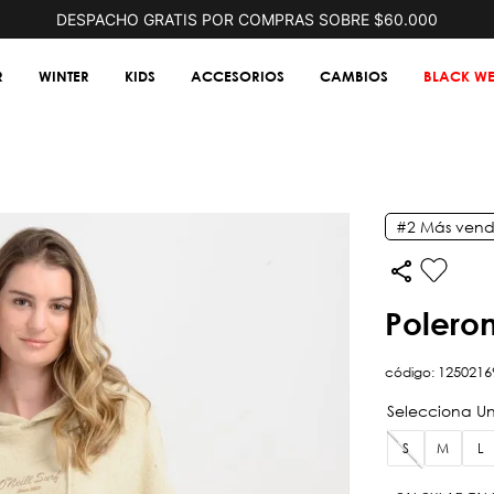
DESPACHO GRATIS POR COMPRAS SOBRE $60.000
R
WINTER
KIDS
ACCESORIOS
CAMBIOS
BLACK WE
#2
Más vend
poler
código
:
1250216
S
M
L