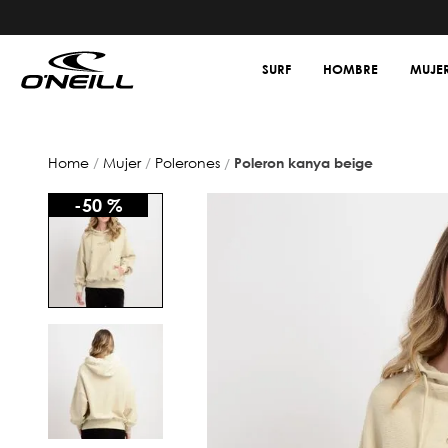
SURF
HOMBRE
MUJE
mujer
polerones
poleron kanya beige
-
50 %