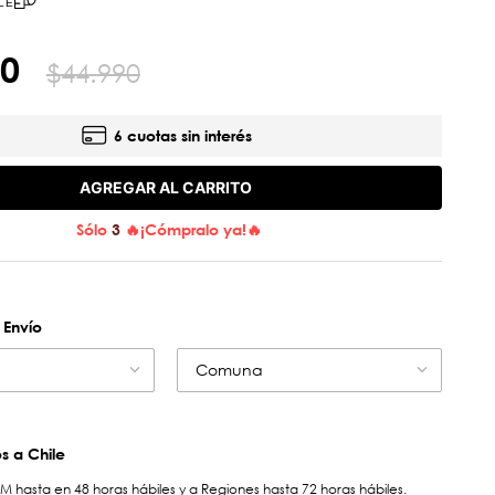
LE
0
$
44
.
990
6 cuotas sin interés
AGREGAR AL CARRITO
Sólo
3
🔥¡Cómpralo ya!🔥
 Envío
Comuna
 a Chile
hasta en 48 horas hábiles y a Regiones hasta 72 horas hábiles.