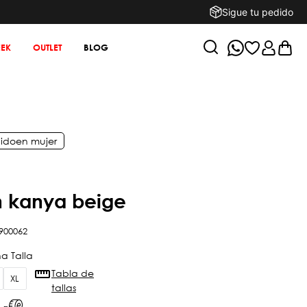
Sigue tu pedido
EK
OUTLET
BLOG
ido
en
mujer
on kanya beige
900062
Tabla de
XL
tallas