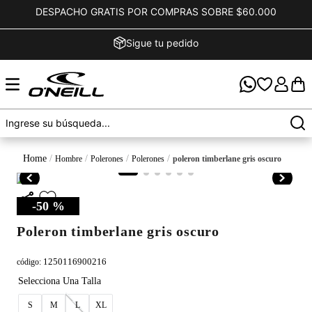
DESPACHO GRATIS POR COMPRAS SOBRE $60.000
Sigue tu pedido
hombre
polerones
polerones
poleron timberlane gris oscuro
-
50 %
poleron timberlane gris oscuro
1250116900216
código
:
S
M
L
XL