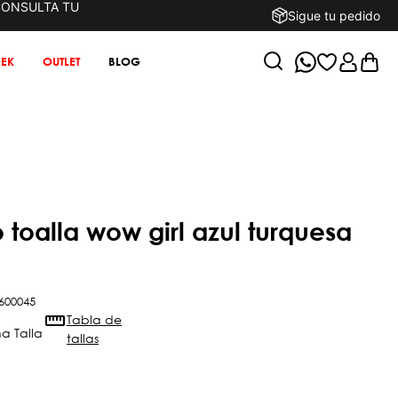
CONSULTA TU
Sigue tu pedido
EK
OUTLET
BLOG
600045
Tabla de
tallas