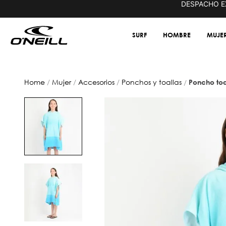
DESPACHO E
EN 72 HRS HÁBILES EN TODAS LAS REGIONES
SURF
HOMBRE
MUJE
mujer
accesorios
ponchos y toallas
poncho toa