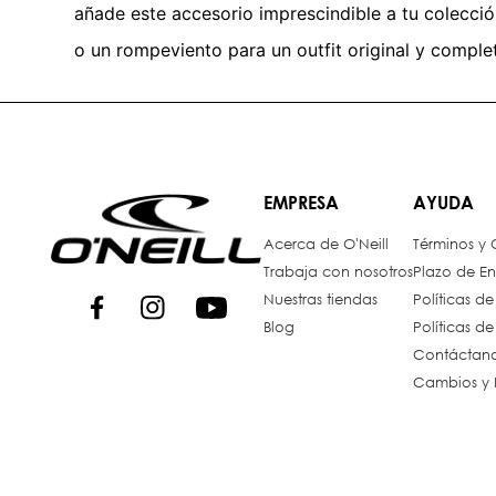
añade este accesorio imprescindible a tu colecc
o un rompeviento para un outfit original y comple
EMPRESA
AYUDA
Acerca de O'Neill
Términos y
Trabaja con nosotros
Plazo de En
Nuestras tiendas
Políticas d
Blog
Políticas d
Contáctan
Cambios y 