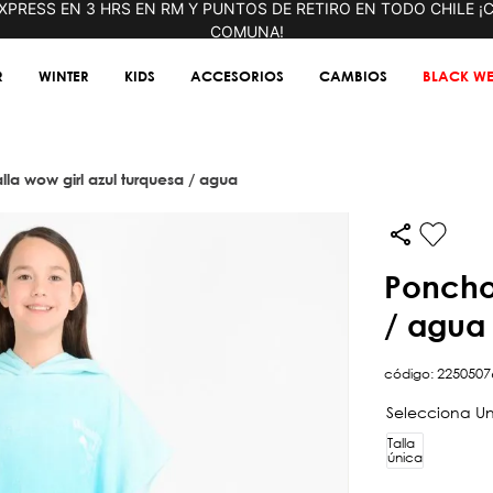
XPRESS EN 3 HRS EN RM Y PUNTOS DE RETIRO EN TODO CHILE ¡
COMUNA!
R
WINTER
KIDS
ACCESORIOS
CAMBIOS
BLACK WE
lla wow girl azul turquesa / agua
poncho toalla wow girl azul turquesa
/ agua
código
:
2250507
Talla
única