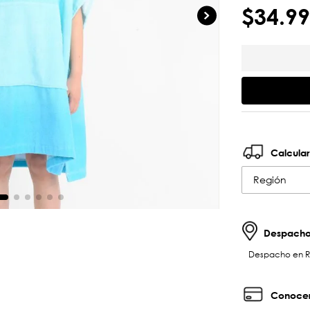
$
34
.
99
Calcular
Región
Despachos
Despacho en RM 
Conocer