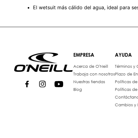
El wetsuit más cálido del agua, ideal para se
EMPRESA
AYUDA
Acerca de O'Neill
Términos y
Trabaja con nosotros
Plazo de En
Nuestras tiendas
Políticas d
Blog
Políticas d
Contáctan
Cambios y 