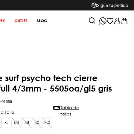
Sigue tu pedido
EK
OUTLET
BLOG
 full 4/3mm - 5505oa/gl5 gris
401855
Tabla de
tallas
XL
MS
MT
LS
XLS