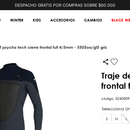
DESPACHO GRATIS POR COMPRAS SOBRE $60.000
R
WINTER
KIDS
ACCESORIOS
CAMBIOS
BLACK WE
rf psycho tech cierre frontal full 4/3mm - 5505oa/gl5 gris
traje de surf psycho tech cierre
frontal
código
:
3240509
S
M
L