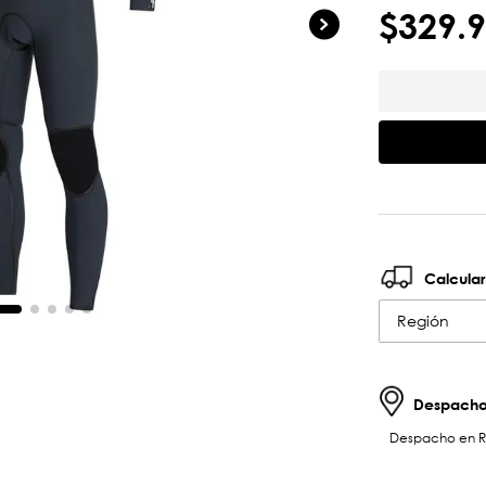
$
329
.
9
Calcular
Región
Despachos
Despacho en RM 