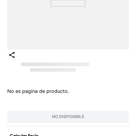
Intenta buscar sinónimos del término deseado
¡EXPLORA NUESTRO CATÁLOGO!
VALORES QUE INSPIRAN
PARA UNA VIDA AUTÉNTICA
Conoce nuestra filosofía O'Neill, nacida del
amor por el surf y la naturaleza. Inspiramos
a vivir la vida al máximo con autenticidad
y pasión. Somos más que una marca de
ropa; somos una comunidad que valora la
innovación, la juventud y la protección del
planeta. Desde nuestras raíces , hemos
evolucionado para ofrecerte productos