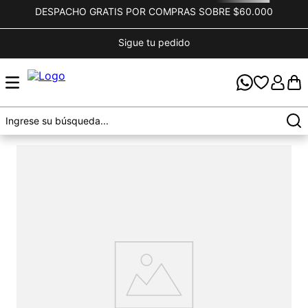
DESPACHO GRATIS POR COMPRAS SOBRE $60.000
Sigue tu pedido
OOPS!
No encontramos ningún resultado para "
snow-
parka-hammer-verde-oscuro
"
¿Qué debo hacer?
Comprueba los términos ingresados
Intenta utilizar una sola palabra
Utiliza términos genéricos en la búsqueda