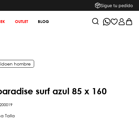
Sigue tu pedido
EK
OUTLET
BLOG
ido
en
hombre
 paradise surf azul 85 x 160
200019