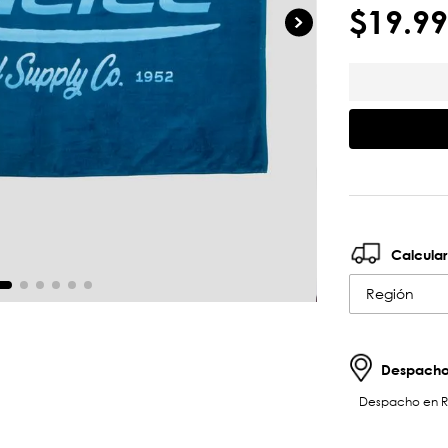
$
19
.
99
Calcular
Región
Despachos
Despacho en RM 