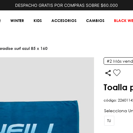
DESPACHO GRATIS POR COMPRAS SOBRE $60.000
R
WINTER
KIDS
ACCESORIOS
CAMBIOS
BLACK WE
aradise surf azul 85 x 160
#2
Más vend
toalla
código
:
2260114
TU