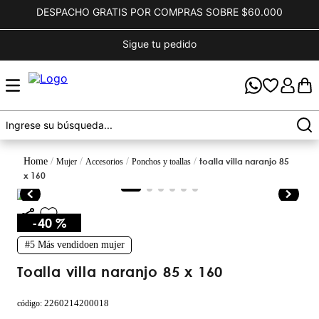
DESPACHO GRATIS POR COMPRAS SOBRE $60.000
Sigue tu pedido
toalla villa naranjo 85
mujer
accesorios
ponchos y toallas
x 160
-
40 %
#5
Más vendido
en
mujer
toalla villa naranjo 85 x 160
2260214200018
código
: