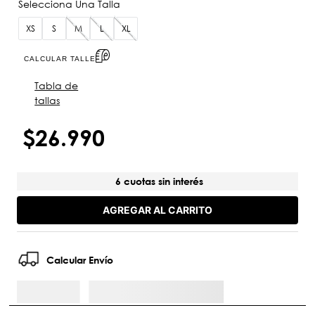
XS
S
M
L
XL
CALCULAR TALLE
Tabla de
tallas
$
26
.
990
6 cuotas sin interés
AGREGAR AL CARRITO
Calcular Envío