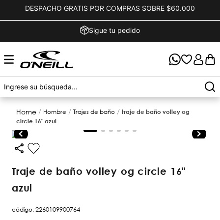
DESPACHO GRATIS POR COMPRAS SOBRE $60.000
Sigue tu pedido
hombre
trajes de baño
traje de baño volley og
circle 16" azul
traje de baño volley og circle 16"
azul
código
:
2260109900764