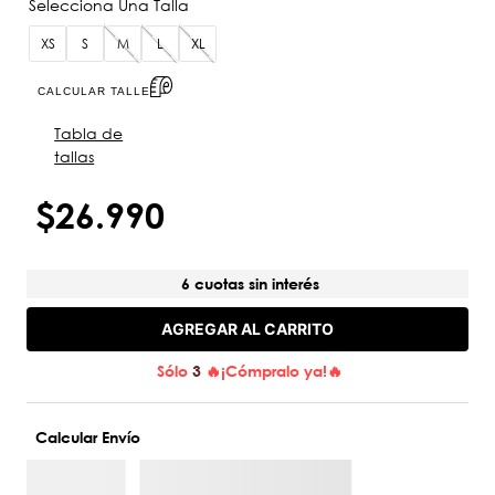
XS
S
M
L
XL
CALCULAR TALLE
Tabla de
tallas
$
26
.
990
6 cuotas sin interés
AGREGAR AL CARRITO
Sólo
3
🔥¡Cómpralo ya!🔥
Calcular Envío