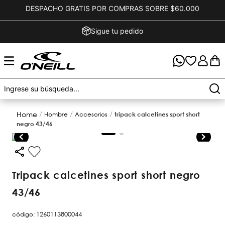
DESPACHO GRATIS POR COMPRAS SOBRE $60.000
Sigue tu pedido
hombre
accesorios
tripack calcetines sport short
negro 43/46
tripack calcetines sport short negro
43/46
código
:
1260113800044