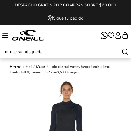
DESPACHO GRATIS POR COMPRAS SOBRE $60.000
Sigue tu pedido
surf
mujer
traje de surf wmns hyperfreak cierre
frontal full 4/3+mm - 5349oa2/a00 negro