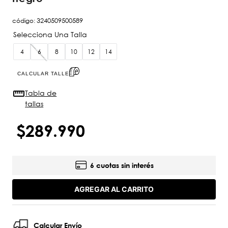
código
:
3240509500589
4
6
8
10
12
14
CALCULAR TALLE
Tabla de
tallas
$
289
.
990
6 cuotas sin interés
AGREGAR AL CARRITO
Calcular Envío