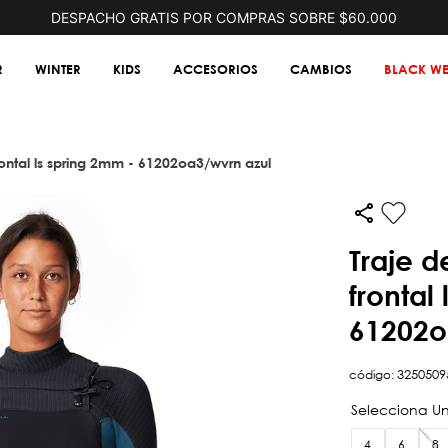
DESPACHO GRATIS POR COMPRAS SOBRE $60.000
R
WINTER
KIDS
ACCESORIOS
CAMBIOS
BLACK WE
frontal ls spring 2mm - 61202oa3/wvrn azul
traje de surf wmns hyperfreak cierre
frontal
61202o
código
:
3250509
4
6
8