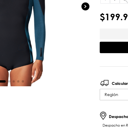
$
199
.
9
Calcular
Región
Despachos
Despacho en RM 