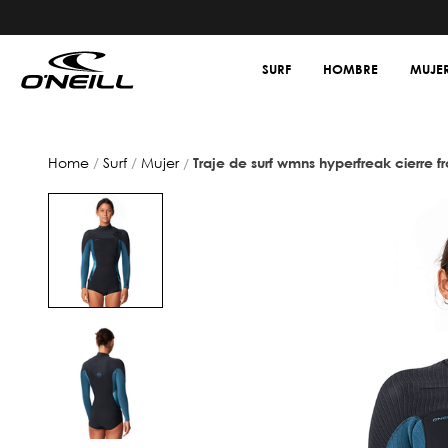
SURF
HOMBRE
MUJE
surf
mujer
traje de surf wmns hyperfreak cierre 