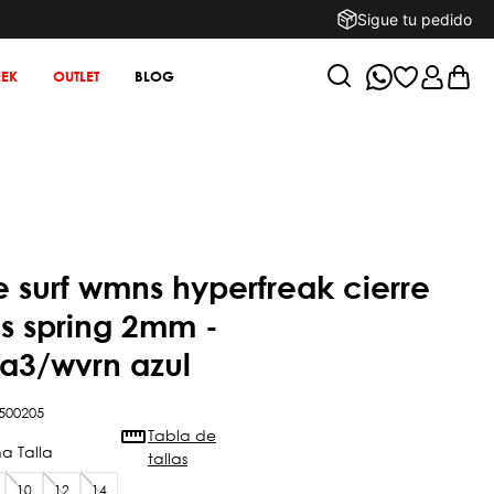
Sigue tu pedido
EK
OUTLET
BLOG
 ls spring 2mm -
a3/wvrn azul
500205
Tabla de
tallas
10
12
14