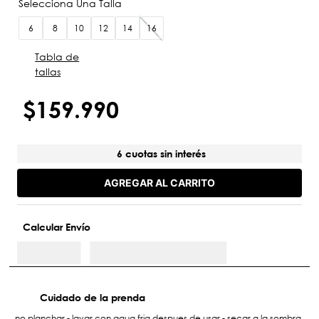
6
8
10
12
14
16
Tabla de
tallas
$
159
.
990
6 cuotas sin interés
AGREGAR AL CARRITO
Calcular Envío
Cuidado de la prenda
no planchar - lavar con agua fria despues de usar - secar a la sombra