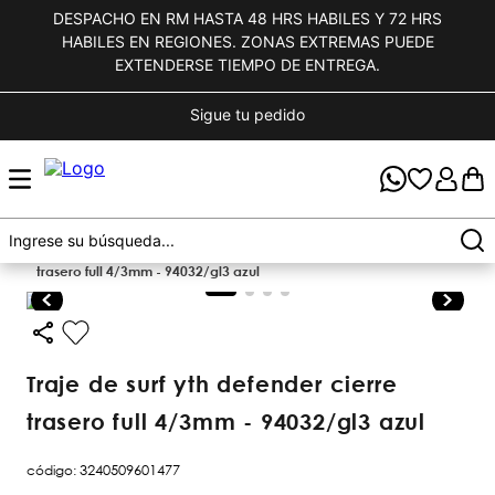
DESPACHO EN RM HASTA 48 HRS HABILES Y 72 HRS
HABILES EN REGIONES. ZONAS EXTREMAS PUEDE
EXTENDERSE TIEMPO DE ENTREGA.
Sigue tu pedido
kids
trajes de surf
traje de surf yth defender cierre
trasero full 4/3mm - 94032/gl3 azul
traje de surf yth defender cierre
trasero full 4/3mm - 94032/gl3 azul
código
:
3240509601477