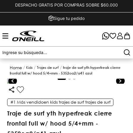
DESPACHO GRATIS POR COMPRAS SOBRE $60.000
Sigue tu pedido
kids
trajes de surf
traje de surf yth hyperfreak cierre
frontal full w/ hood 5/4+mm - 5352oa2/a41 azul
#1
Más vendido
en
kids trajes de surf trajes de surf
traje de surf yth hyperfreak cierre
frontal full w/ hood 5/4+mm -