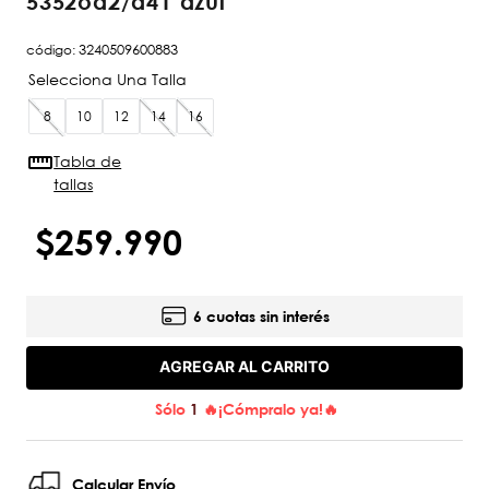
5352oa2/a41 azul
código
:
3240509600883
8
10
12
14
16
Tabla de
tallas
$
259
.
990
6 cuotas sin interés
AGREGAR AL CARRITO
Sólo
1
🔥¡Cómpralo ya!🔥
Calcular Envío