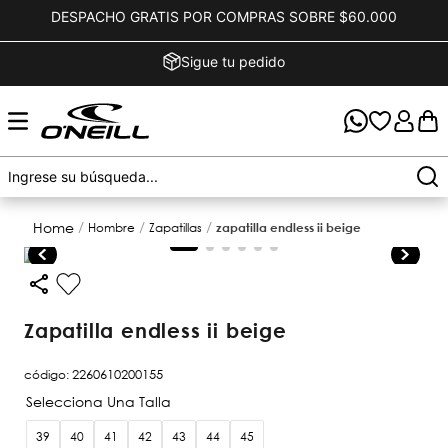
DESPACHO GRATIS POR COMPRAS SOBRE $60.000
Sigue tu pedido
hombre
zapatillas
zapatilla endless ii beige
zapatilla endless ii beige
código
:
2260610200155
39
40
41
42
43
44
45