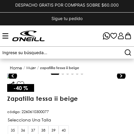
DESPACHO GRATIS POR COMPRAS SOBRE $60.000
Sigue tu pedido
mujer
zapatilla tessa ii beige
-
40 %
zapatilla tessa ii beige
código
:
2260610300077
35
36
37
38
39
40