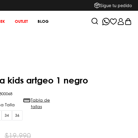
Sigue tu pedido
EK
OUTLET
BLOG
lla kids artgeo 1 negro
800068
Tabla de
tallas
34
36
$
19
.
990