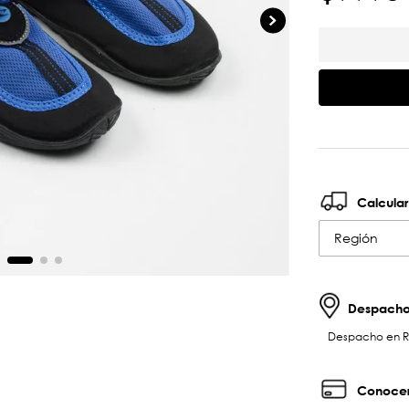
Calcular
Región
Despachos
Despacho en RM 
Conocer