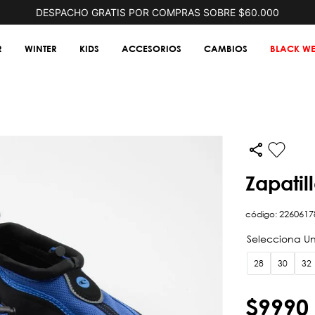
DESPACHO GRATIS POR COMPRAS SOBRE $60.000
R
WINTER
KIDS
ACCESORIOS
CAMBIOS
BLACK WE
zapati
código
:
2260617
28
30
32
$
9990