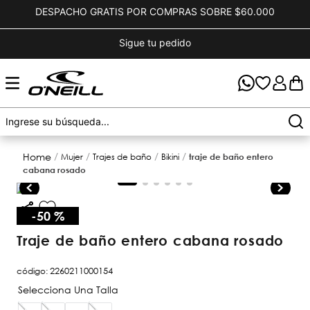
DESPACHO GRATIS POR COMPRAS SOBRE $60.000
Sigue tu pedido
mujer
trajes de baño
bikini
traje de baño entero
cabana rosado
-
50 %
traje de baño entero cabana rosado
código
:
2260211000154