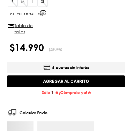
S
M
L
XL
CALCULAR TALLE
Tabla de
tallas
$
14
.
990
$
29
.
990
6 cuotas sin interés
AGREGAR AL CARRITO
Sólo
1
🔥¡Cómpralo ya!🔥
Calcular Envío