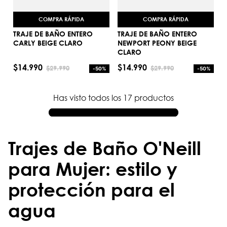
COMPRA RÁPIDA
COMPRA RÁPIDA
TRAJE DE BAÑO ENTERO
TRAJE DE BAÑO ENTERO
CARLY BEIGE CLARO
NEWPORT PEONY BEIGE
CLARO
S
S
$
14
.
990
$
14
.
990
$
29
.
990
$
29
.
990
-
50%
-
50%
AGREGAR AL CARRITO
AGREGAR AL CARRITO
Has visto todos los
17
productos
Trajes de Baño O'Neill
para Mujer: estilo y
protección para el
agua