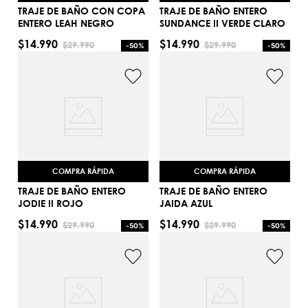
TRAJE DE BAÑO CON COPA
TRAJE DE BAÑO ENTERO
AGREGAR AL CARRITO
AGREGAR AL CARRITO
ENTERO LEAH NEGRO
SUNDANCE II VERDE CLARO
$
14
.
990
$
14
.
990
$
29
.
990
$
29
.
990
-
50%
-
50%
L
S
AGREGAR AL CARRITO
AGREGAR AL CARRITO
COMPRA RÁPIDA
COMPRA RÁPIDA
TRAJE DE BAÑO ENTERO
TRAJE DE BAÑO ENTERO
JODIE II ROJO
JAIDA AZUL
$
14
.
990
$
14
.
990
$
29
.
990
$
29
.
990
-
50%
-
50%
S
S
AGREGAR AL CARRITO
AGREGAR AL CARRITO