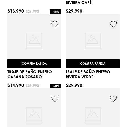
RIVIERA CAFÉ
$
13
.
990
$
29
.
990
$
26
.
990
-
48%
S
S
AGREGAR AL CARRITO
AGREGAR AL CARRITO
COMPRA RÁPIDA
COMPRA RÁPIDA
TRAJE DE BAÑO ENTERO
TRAJE DE BAÑO ENTERO
CABANA ROSADO
RIVIERA VERDE
$
14
.
990
$
29
.
990
$
29
.
990
-
50%
L
S
AGREGAR AL CARRITO
AGREGAR AL CARRITO