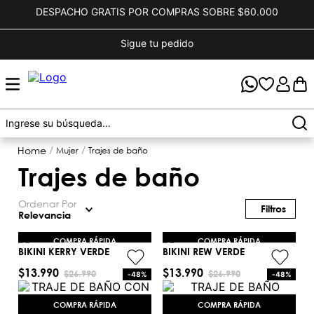
DESPACHO GRATIS POR COMPRAS SOBRE $60.000
Sigue tu pedido
mujer
trajes de baño
trajes de baño
Ordenar Por
Relevancia
COMPRA RÁPIDA
COMPRA RÁPIDA
BIKINI KERRY VERDE
BIKINI REW VERDE
$
13
.
990
$
13
.
990
$
26
.
990
$
26
.
990
-
48%
-
48%
L
L
COMPRA RÁPIDA
COMPRA RÁPIDA