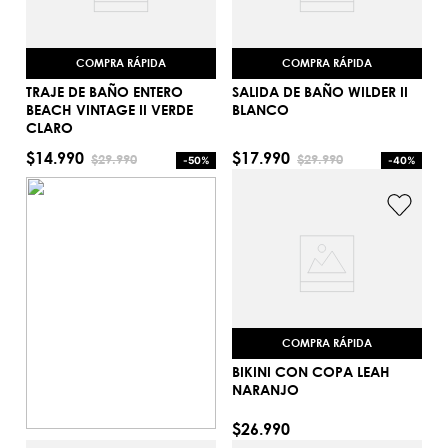
COMPRA RÁPIDA
COMPRA RÁPIDA
TRAJE DE BAÑO ENTERO
SALIDA DE BAÑO WILDER II
BEACH VINTAGE II VERDE
BLANCO
CLARO
S
XL
$
14
.
990
$
17
.
990
$
29
.
990
$
29
.
990
-
50%
-
40%
AGREGAR AL CARRITO
AGREGAR AL CARRITO
COMPRA RÁPIDA
BIKINI CON COPA LEAH
NARANJO
L
$
26
.
990