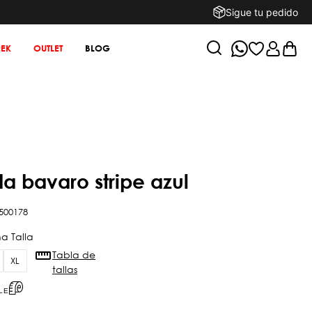
Sigue tu pedido
EK
OUTLET
BLOG
a bavaro stripe azul
500178
Tabla de
XL
tallas
LE