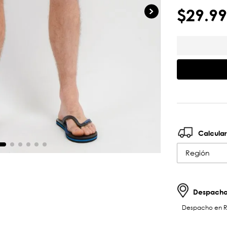
$
29
.
99
Calcular
Región
Despachos
Despacho en RM 