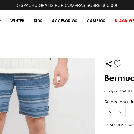
DESPACHO GRATIS POR COMPRAS SOBRE $60.000
R
WINTER
KIDS
ACCESORIOS
CAMBIOS
BLACK WE
bermud
código
:
2260100
S
M
L
CALCULAR TAL