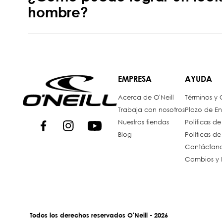
hombre?
EMPRESA
AYUDA
Acerca de O'Neill
Términos y
Trabaja con nosotros
Plazo de En
Nuestras tiendas
Políticas d
Blog
Políticas d
Contáctan
Cambios y 
Todos los derechos reservados O'Neill - 2026