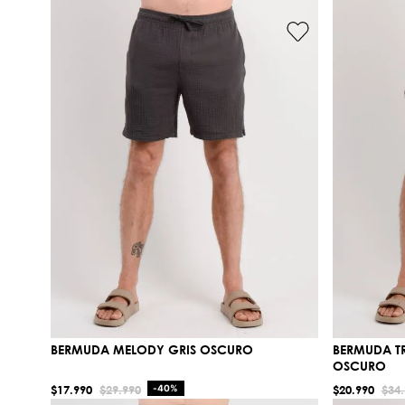
BERMUDA MELODY GRIS OSCURO
BERMUDA TR
OSCURO
$
17
.
990
$
29
.
990
-
40%
$
20
.
990
$
34
.