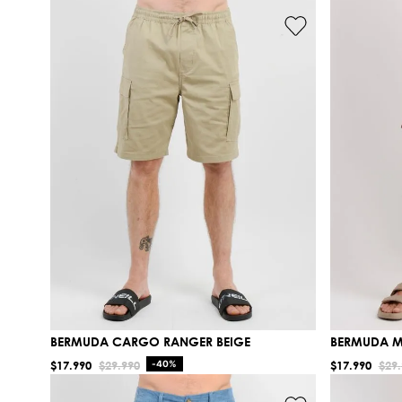
BERMUDA CARGO RANGER BEIGE
BERMUDA M
$
17
.
990
$
29
.
990
-
40%
$
17
.
990
$
29
.