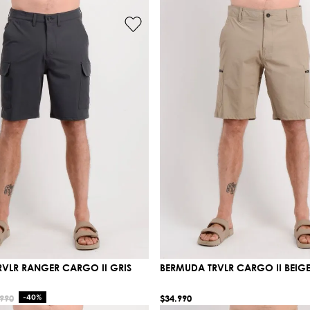
VLR RANGER CARGO II GRIS
BERMUDA TRVLR CARGO II BEIG
990
-
40%
$
34
.
990