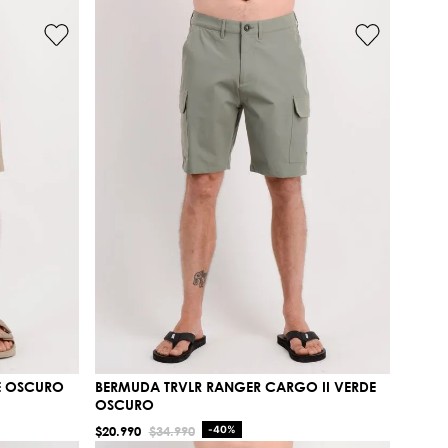
E OSCURO
BERMUDA TRVLR RANGER CARGO II VERDE
OSCURO
$
20
.
990
$
34
.
990
-
40%