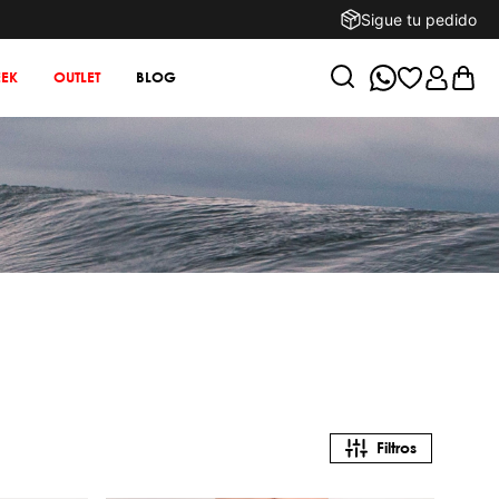
Sigue tu pedido
EK
OUTLET
BLOG