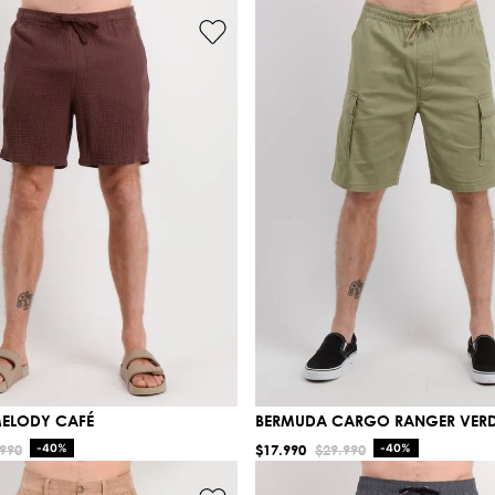
ELODY CAFÉ
BERMUDA CARGO RANGER VER
990
-
40%
$
17
.
990
$
29
.
990
-
40%