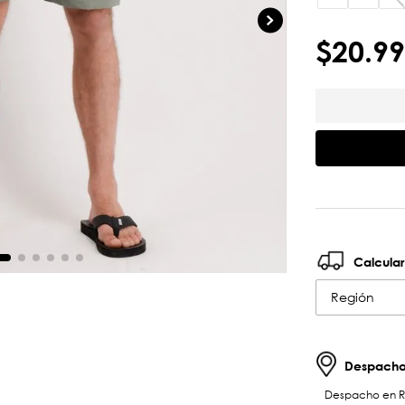
$
20
.
99
Calcular
Región
Despachos
Despacho en RM 