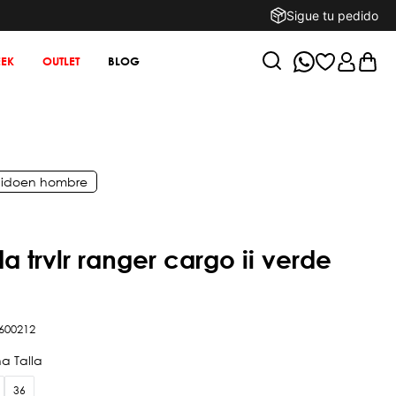
Sigue tu pedido
EK
OUTLET
BLOG
ido
en
hombre
600212
36