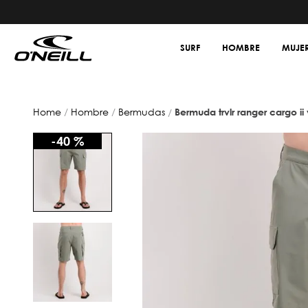
SURF
HOMBRE
MUJE
hombre
bermudas
bermuda trvlr ranger cargo i
-
40 %