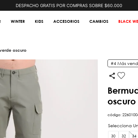
DESPACHO GRATIS POR COMPRAS SOBRE $60.000
R
WINTER
KIDS
ACCESORIOS
CAMBIOS
BLACK WE
i verde oscuro
#4
Más vend
bermuda trvlr ranger cargo ii verde
oscuro
código
:
2260100
30
32
34