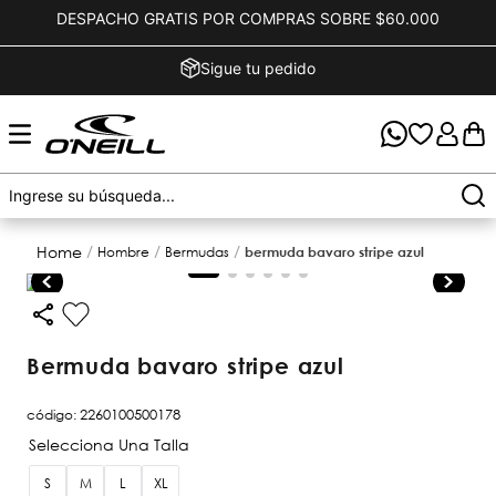
DESPACHO GRATIS POR COMPRAS SOBRE $60.000
Sigue tu pedido
hombre
bermudas
bermuda bavaro stripe azul
bermuda bavaro stripe azul
código
:
2260100500178
S
M
L
XL