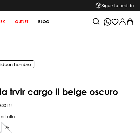
Sigue tu pedido
EK
OUTLET
BLOG
ido
en
hombre
a trvlr cargo ii beige oscuro
600144
36