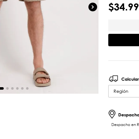
$
34
.
99
Calcular
Región
Despachos
Despacho en RM 