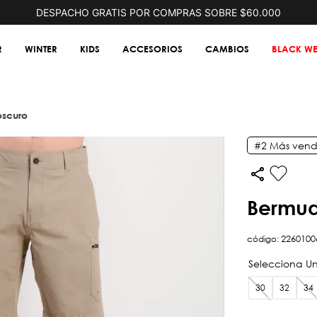
DESPACHO GRATIS POR COMPRAS SOBRE $60.000
R
WINTER
KIDS
ACCESORIOS
CAMBIOS
BLACK WE
 oscuro
#2
Más vend
bermud
código
:
2260100
30
32
34