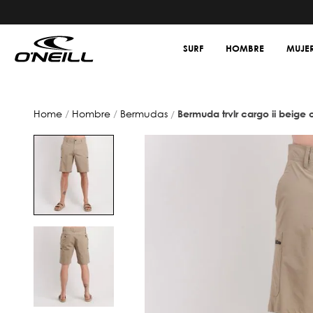
SURF
HOMBRE
MUJE
hombre
bermudas
bermuda trvlr cargo ii beige