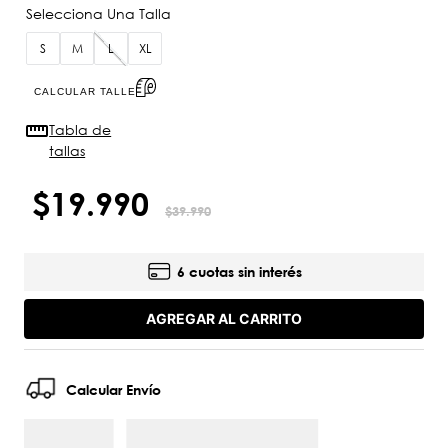
S
M
L
XL
CALCULAR TALLE
Tabla de
tallas
$
19
.
990
$
39
.
990
6 cuotas sin interés
AGREGAR AL CARRITO
Calcular Envío