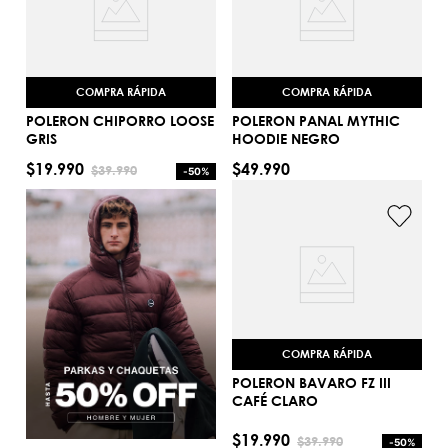
COMPRA RÁPIDA
COMPRA RÁPIDA
POLERON CHIPORRO LOOSE
POLERON PANAL MYTHIC
GRIS
HOODIE NEGRO
$
19
.
990
$
49
.
990
$
39
.
990
-
50%
S
M
AGREGAR AL CARRITO
AGREGAR AL CARRITO
COMPRA RÁPIDA
POLERON BAVARO FZ III
CAFÉ CLARO
S
$
19
.
990
$
39
.
990
-
50%