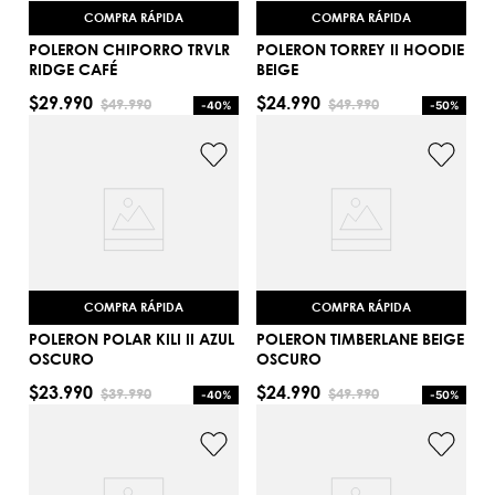
COMPRA RÁPIDA
COMPRA RÁPIDA
POLERON CHIPORRO TRVLR
POLERON TORREY II HOODIE
RIDGE CAFÉ
BEIGE
$
29
.
990
$
24
.
990
$
49
.
990
$
49
.
990
-
40%
-
50%
M
M
AGREGAR AL CARRITO
AGREGAR AL CARRITO
COMPRA RÁPIDA
COMPRA RÁPIDA
POLERON POLAR KILI II AZUL
POLERON TIMBERLANE BEIGE
OSCURO
OSCURO
$
23
.
990
$
24
.
990
$
39
.
990
$
49
.
990
-
40%
-
50%
S
L
AGREGAR AL CARRITO
AGREGAR AL CARRITO