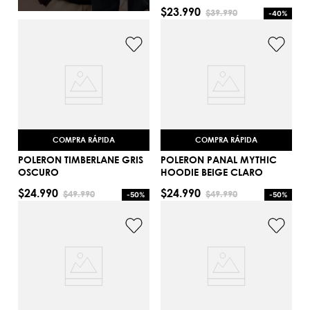
S
$
23
.
990
$
39
.
990
-
40%
AGREGAR AL CARRITO
COMPRA RÁPIDA
COMPRA RÁPIDA
POLERON TIMBERLANE GRIS
POLERON PANAL MYTHIC
OSCURO
HOODIE BEIGE CLARO
$
24
.
990
$
24
.
990
$
49
.
990
$
49
.
990
-
50%
-
50%
S
S
AGREGAR AL CARRITO
AGREGAR AL CARRITO