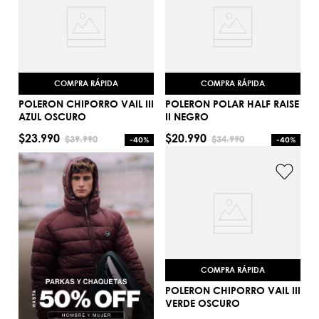
COMPRA RÁPIDA
COMPRA RÁPIDA
POLERON CHIPORRO VAIL III
POLERON POLAR HALF RAISE
AZUL OSCURO
II NEGRO
$
23
.
990
$
20
.
990
$
39
.
990
$
34
.
990
-
40%
-
40%
S
S
AGREGAR AL CARRITO
AGREGAR AL CARRITO
COMPRA RÁPIDA
POLERON CHIPORRO VAIL III
VERDE OSCURO