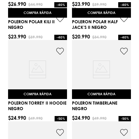
S
$
26
.
990
$
23
.
990
$
44
.
990
$
39
.
990
-
40%
-
40%
AGREGAR AL CARRITO
AGREGAR AL CARRITO
COMPRA RÁPIDA
COMPRA RÁPIDA
POLERON POLAR KILI II
POLERON POLAR HALF
NEGRO
JACK'S II NEGRO
$
23
.
990
$
20
.
990
$
39
.
990
$
34
.
990
-
40%
-
40%
S
M
AGREGAR AL CARRITO
AGREGAR AL CARRITO
COMPRA RÁPIDA
COMPRA RÁPIDA
POLERON TORREY II HOODIE
POLERON TIMBERLANE
NEGRO
NEGRO
$
24
.
990
$
24
.
990
$
49
.
990
$
49
.
990
-
50%
-
50%
S
S
AGREGAR AL CARRITO
AGREGAR AL CARRITO