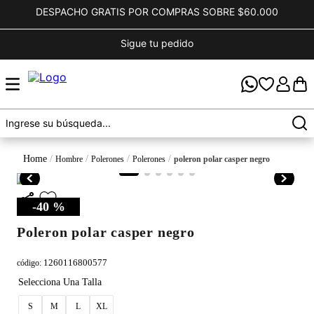
DESPACHO GRATIS POR COMPRAS SOBRE $60.000
Sigue tu pedido
hombre
polerones
polerones
poleron polar casper negro
-
40 %
poleron polar casper negro
1260116800577
código
:
S
M
L
XL