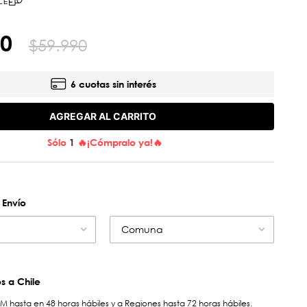
LE
0
$
59
.
990
6 cuotas sin interés
AGREGAR AL CARRITO
Sólo
1
🔥¡Cómpralo ya!🔥
 Envío
Comuna
 a Chile
hasta en 48 horas hábiles y a Regiones hasta 72 horas hábiles.