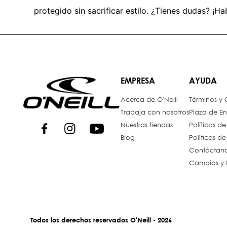
protegido sin sacrificar estilo. ¿Tienes dudas? ¡Ha
EMPRESA
AYUDA
Acerca de O'Neill
Términos y
Trabaja con nosotros
Plazo de En
Nuestras tiendas
Políticas d
Blog
Políticas d
Contáctan
Cambios y 
Todos los derechos reservados O'Neill - 2026