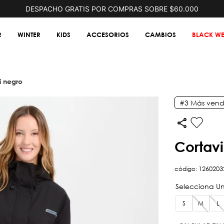
DESPACHO GRATIS POR COMPRAS SOBRE $60.000
R
WINTER
KIDS
ACCESORIOS
CAMBIOS
BLACK WE
ii negro
#3
Más vend
cortav
código
:
1260203
S
M
L