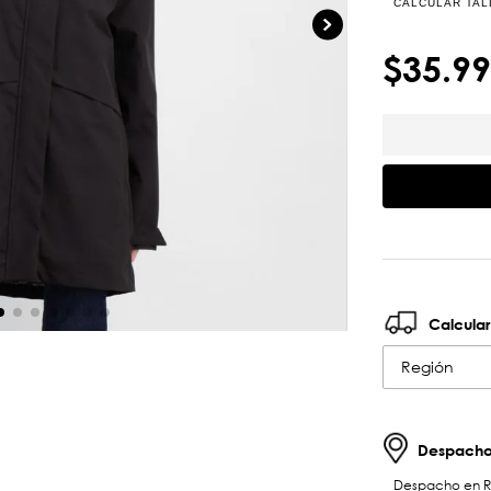
CALCULAR TAL
$
35
.
99
Calcular
Región
Despachos
Despacho en RM 