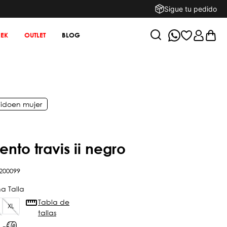
Sigue tu pedido
EK
OUTLET
BLOG
ido
en
mujer
iento travis ii negro
200099
Tabla de
XL
tallas