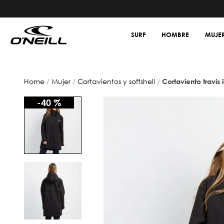
SURF
HOMBRE
MUJE
mujer
cortavientos y softshell
cortaviento travis 
-
40 %