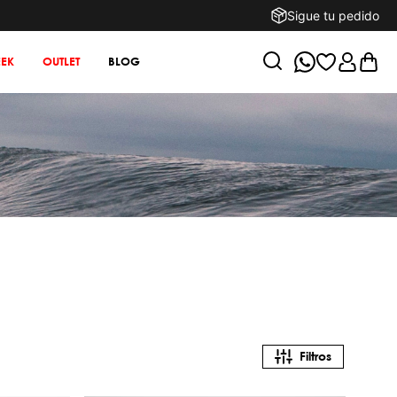
Sigue tu pedido
EK
OUTLET
BLOG