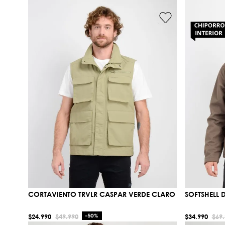
CORTAVIENTO TRVLR CASPAR VERDE CLARO
SOFTSHELL
$
24
.
990
$
49
.
990
-
50%
$
34
.
990
$
69
.