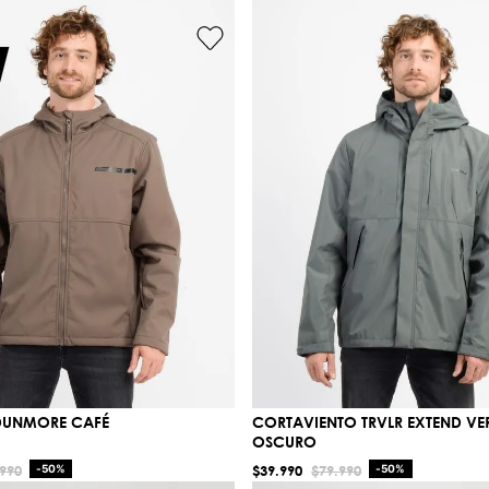
 DUNMORE CAFÉ
CORTAVIENTO TRVLR EXTEND VE
OSCURO
990
-
50%
$
39
.
990
$
79
.
990
-
50%