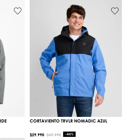
RDE
CORTAVIENTO TRVLR NOMADIC AZUL
$
29
.
990
$
49
.
990
-
40%